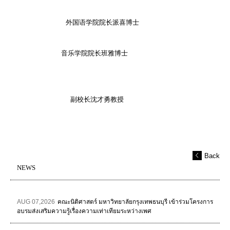
外国语学院院长派喜博士
音乐学院院长班雅博士
副校长沈才勇教授
Back
NEWS
AUG 07,2026
คณะนิติศาสตร์ มหาวิทยาลัยกรุงเทพธนบุรี เข้าร่วมโครงการ
อบรมส่งเสริมความรู้เรื่องความเท่าเทียมระหว่างเพศ