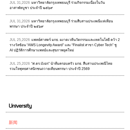
JUL 31,2026
มหาวิทยาลัยกรุงเทพธนบุรี ร่วมกิจกรรมเนื่องในวัน
อาสาฬหบูชา ประจำปี ๒๕๖๙
JUL 31,2026
มหาวิทยาลัยกรุงเทพธนบุรี ร่วมสืบสานประเพณีแห่เทียน
พรรษา ประจำปี ๒๕๖๙
JUL 25,2026
แพทย์ศาสตร์ มกธ. ผงาดเวทีนวัตกรรมและเทคโนโลยี คว้า 2
รางวัลซ้อน “AWS Longevity Award” และ “Finalist สาขา Cyber Tech” ชู
AI ปฏิวัติการศึกษาแพทย์และสุขภาพยุคใหม่
JUL 25,2026
“ศ.ดร.บังอร” นำทีมครอบครัว มกธ. สืบสานประเพณีไทย
รวมใจพุทธศาสนิกชนถวายเทียนพรรษา ประจำปี 2569
University
新闻