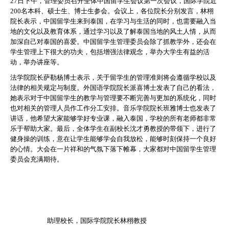
27日下午，管理委员召开全体中国留学生会议第一次会议，国际学院近
200名本科、硕士生、博士生参会。会议上，各位院长分别发言，林栩
院长表示，中国留学生来到泰国，在学习与生活的同时，也需要融入当
地的文化以及教育体系，通过学习以及了解泰国当地的风土人情，从而
加深自己对泰国的喜爱。中国留学生管理委员会除了抓教学外，还会在
学生管理上下很大的功夫，包括增强法律观念，举办大学生有益的活
动，举办讲座等。
法学院院长萨勒杨博士表示，关于留学生的管理准则将会遵循学校以及
法律的相关规定与制度。外国语学院院长派喜博士发表了自己的看法，
她表示对于中国留学生的教学与管理要不断完善与更加的系统化，同时
也对相关的管理人员作工作分工安排。音乐学院院长班雅博士也发表了
讲话，他希望大家能够学好专业课，融入泰国，学校的所有老师都非常
乐于帮助大家。最后，全体学生在副校长沈才勇教授的带领下，进行了
健身操的训练，意在让学生能够学会自我放松，能够时刻保持一个良好
的心情。大会在一片祥和的气氛下落下帷幕，大家都对中国留学生管理
委员会充满期待。
助理校长，国际学院院长林栩教授