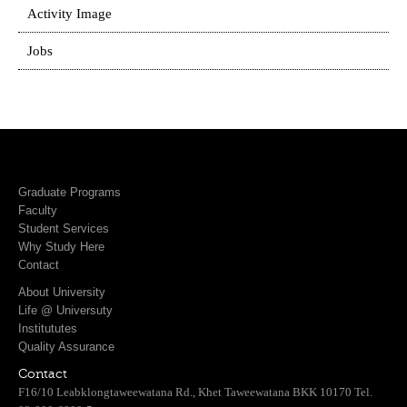
Activity Image
Jobs
Graduate Programs
Faculty
Student Services
Why Study Here
Contact
About University
Life @ Universuty
Institututes
Quality Assurance
Contact
F16/10 Leabklongtaweewatana Rd., Khet Taweewatana BKK 10170 Tel.