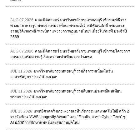
AUG 07,2026
คณะนิติศาสตร์ มหาวิทยาลัยกรุงเทพธนบุรี เข้าร่วมพิธีวาง
พวงมาลาพระรูป พระเจ้าบรมวงศ์เธอ พระองค์เจ้ารพีพัฒนศักดิ์ กรมหลวง
ราชบุรีดิเรกฤทธิ์ “พระบิดาแห่งวงการกฎหมายไทย” เนื่องในวันรพี ประจำปี
2569
AUG 07,2026
คณะนิติศาสตร์ มหาวิทยาลัยกรุงเทพธนบุรี เข้าร่วมโครงการ
อบรมส่งเสริมความรู้เรื่องความเท่าเทียมระหว่างเพศ
JUL 31,2026
มหาวิทยาลัยกรุงเทพธนบุรี ร่วมกิจกรรมเนื่องในวัน
อาสาฬหบูชา ประจำปี ๒๕๖๙
JUL 31,2026
มหาวิทยาลัยกรุงเทพธนบุรี ร่วมสืบสานประเพณีแห่เทียน
พรรษา ประจำปี ๒๕๖๙
JUL 25,2026
แพทย์ศาสตร์ มกธ. ผงาดเวทีนวัตกรรมและเทคโนโลยี คว้า 2
รางวัลซ้อน “AWS Longevity Award” และ “Finalist สาขา Cyber Tech” ชู
AI ปฏิวัติการศึกษาแพทย์และสุขภาพยุคใหม่