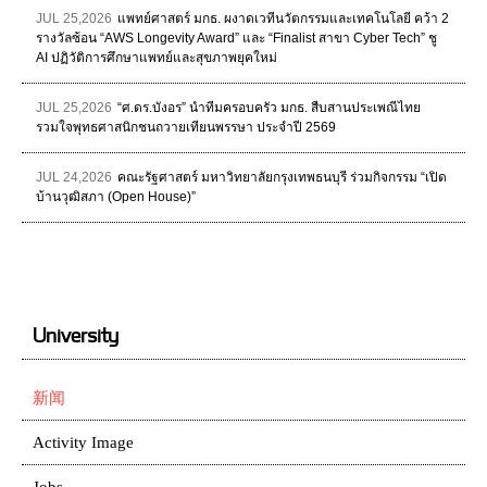
JUL 25,2026
แพทย์ศาสตร์ มกธ. ผงาดเวทีนวัตกรรมและเทคโนโลยี คว้า 2
รางวัลซ้อน “AWS Longevity Award” และ “Finalist สาขา Cyber Tech” ชู
AI ปฏิวัติการศึกษาแพทย์และสุขภาพยุคใหม่
JUL 25,2026
“ศ.ดร.บังอร” นำทีมครอบครัว มกธ. สืบสานประเพณีไทย
รวมใจพุทธศาสนิกชนถวายเทียนพรรษา ประจำปี 2569
JUL 24,2026
คณะรัฐศาสตร์ มหาวิทยาลัยกรุงเทพธนบุรี ร่วมกิจกรรม “เปิด
บ้านวุฒิสภา (Open House)”
University
新闻
Activity Image