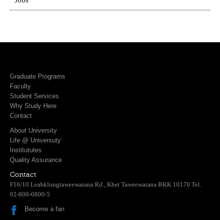
Jobs
Graduate Programs
Faculty
Student Services
Why Study Here
Contact
About University
Life @ Universuty
Institututes
Quality Assurance
Contact
F16/10 Leabklongtaweewatana Rd., Khet Taweewatana BKK 10170 Tel.
02-800-6800-5
Become a fan