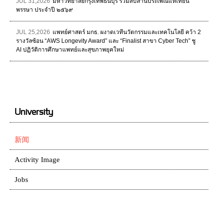
JUL 31,2026
มหาวิทยาลัยกรุงเทพธนบุรี ร่วมสืบสานประเพณีแห่เทียน
พรรษา ประจำปี ๒๕๖๙
JUL 25,2026
แพทย์ศาสตร์ มกธ. ผงาดเวทีนวัตกรรมและเทคโนโลยี คว้า 2
รางวัลซ้อน “AWS Longevity Award” และ “Finalist สาขา Cyber Tech” ชู
AI ปฏิวัติการศึกษาแพทย์และสุขภาพยุคใหม่
University
新闻
Activity Image
Jobs