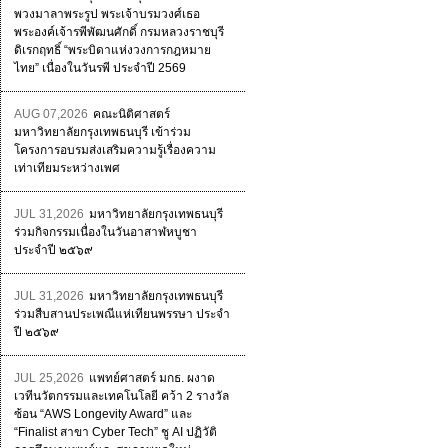
พวงมาลาพระรูป พระเจ้าบรมวงศ์เธอ
พระองค์เจ้ารพีพัฒนศักดิ์ กรมหลวงราชบุรี
ดิเรกฤทธิ์ “พระบิดาแห่งวงการกฎหมาย
ไทย” เนื่องในวันรพี ประจำปี 2569
AUG 07,2026
คณะนิติศาสตร์
มหาวิทยาลัยกรุงเทพธนบุรี เข้าร่วม
โครงการอบรมส่งเสริมความรู้เรื่องความ
เท่าเทียมระหว่างเพศ
JUL 31,2026
มหาวิทยาลัยกรุงเทพธนบุรี
ร่วมกิจกรรมเนื่องในวันอาสาฬหบูชา
ประจำปี ๒๕๖๙
JUL 31,2026
มหาวิทยาลัยกรุงเทพธนบุรี
ร่วมสืบสานประเพณีแห่เทียนพรรษา ประจำ
ปี ๒๕๖๙
JUL 25,2026
แพทย์ศาสตร์ มกธ. ผงาด
เวทีนวัตกรรมและเทคโนโลยี คว้า 2 รางวัล
ซ้อน “AWS Longevity Award” และ
“Finalist สาขา Cyber Tech” ชู AI ปฏิวัติ