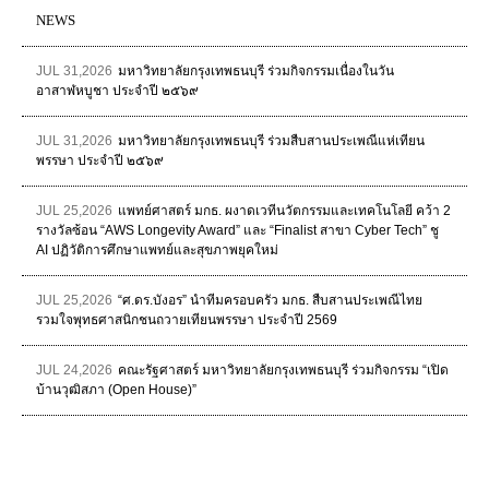
NEWS
JUL 31,2026
มหาวิทยาลัยกรุงเทพธนบุรี ร่วมกิจกรรมเนื่องในวัน
อาสาฬหบูชา ประจำปี ๒๕๖๙
JUL 31,2026
มหาวิทยาลัยกรุงเทพธนบุรี ร่วมสืบสานประเพณีแห่เทียน
พรรษา ประจำปี ๒๕๖๙
JUL 25,2026
แพทย์ศาสตร์ มกธ. ผงาดเวทีนวัตกรรมและเทคโนโลยี คว้า 2
รางวัลซ้อน “AWS Longevity Award” และ “Finalist สาขา Cyber Tech” ชู
AI ปฏิวัติการศึกษาแพทย์และสุขภาพยุคใหม่
JUL 25,2026
“ศ.ดร.บังอร” นำทีมครอบครัว มกธ. สืบสานประเพณีไทย
รวมใจพุทธศาสนิกชนถวายเทียนพรรษา ประจำปี 2569
JUL 24,2026
คณะรัฐศาสตร์ มหาวิทยาลัยกรุงเทพธนบุรี ร่วมกิจกรรม “เปิด
บ้านวุฒิสภา (Open House)”