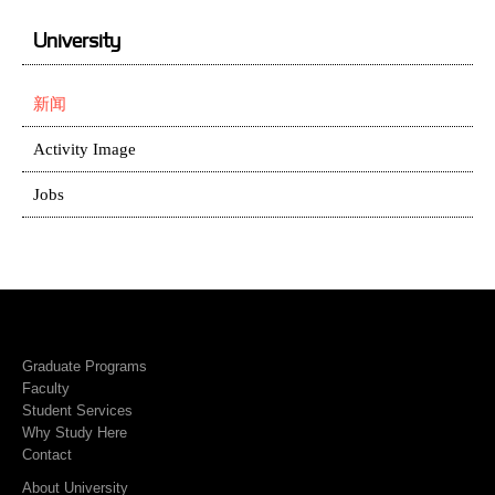
University
新闻
Activity Image
Jobs
Graduate Programs
Faculty
Student Services
Why Study Here
Contact
About University