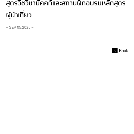
สูตรวิชวิชามัคคก็และสถานฝึกอบรมหลักสูตร
ผู้นำเที่ยว
− SEP 05,2025 −
Back