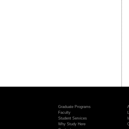
Graduate Programs
A
Faculty
Student Services
I
Why Study Here