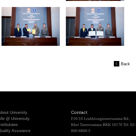
Back
bout University
Contact
Life @ Universuty
F16/10 Leabklongtaweewatana Rd.,
nstitututes
Khet Taweewatana BKK 10170 Tel. 02-
Quality Assurance
800-6800-5