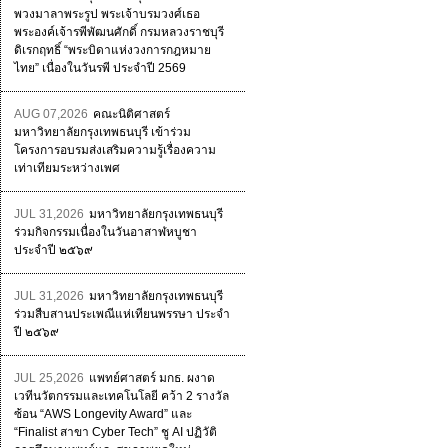
พวงมาลาพระรูป พระเจ้าบรมวงศ์เธอ
พระองค์เจ้ารพีพัฒนศักดิ์ กรมหลวงราชบุรี
ดิเรกฤทธิ์ “พระบิดาแห่งวงการกฎหมาย
ไทย” เนื่องในวันรพี ประจำปี 2569
AUG 07,2026
คณะนิติศาสตร์
มหาวิทยาลัยกรุงเทพธนบุรี เข้าร่วม
โครงการอบรมส่งเสริมความรู้เรื่องความ
เท่าเทียมระหว่างเพศ
JUL 31,2026
มหาวิทยาลัยกรุงเทพธนบุรี
ร่วมกิจกรรมเนื่องในวันอาสาฬหบูชา
ประจำปี ๒๕๖๙
JUL 31,2026
มหาวิทยาลัยกรุงเทพธนบุรี
ร่วมสืบสานประเพณีแห่เทียนพรรษา ประจำ
ปี ๒๕๖๙
JUL 25,2026
แพทย์ศาสตร์ มกธ. ผงาด
เวทีนวัตกรรมและเทคโนโลยี คว้า 2 รางวัล
ซ้อน “AWS Longevity Award” และ
“Finalist สาขา Cyber Tech” ชู AI ปฏิวัติ