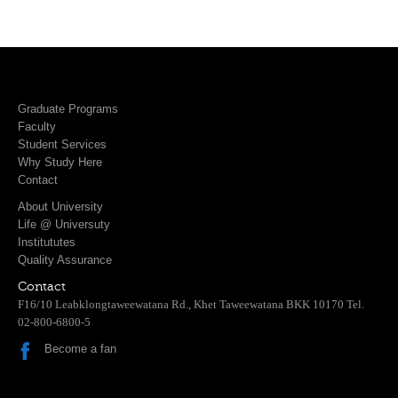
Graduate Programs
Faculty
Student Services
Why Study Here
Contact
About University
Life @ Universuty
Institututes
Quality Assurance
Contact
F16/10 Leabklongtaweewatana Rd., Khet Taweewatana BKK 10170 Tel.
02-800-6800-5
Become a fan