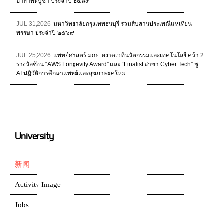
อาสาฬหบูชา ประจำปี ๒๕๖๙
JUL 31,2026
มหาวิทยาลัยกรุงเทพธนบุรี ร่วมสืบสานประเพณีแห่เทียน
พรรษา ประจำปี ๒๕๖๙
JUL 25,2026
แพทย์ศาสตร์ มกธ. ผงาดเวทีนวัตกรรมและเทคโนโลยี คว้า 2
รางวัลซ้อน “AWS Longevity Award” และ “Finalist สาขา Cyber Tech” ชู
AI ปฏิวัติการศึกษาแพทย์และสุขภาพยุคใหม่
University
新闻
Activity Image
Jobs