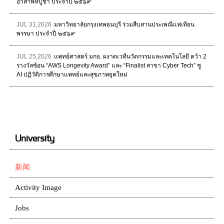
อาสาฬหบูชา ประจำปี ๒๕๖๙
JUL 31,2026
มหาวิทยาลัยกรุงเทพธนบุรี ร่วมสืบสานประเพณีแห่เทียน
พรรษา ประจำปี ๒๕๖๙
JUL 25,2026
แพทย์ศาสตร์ มกธ. ผงาดเวทีนวัตกรรมและเทคโนโลยี คว้า 2
รางวัลซ้อน “AWS Longevity Award” และ “Finalist สาขา Cyber Tech” ชู
AI ปฏิวัติการศึกษาแพทย์และสุขภาพยุคใหม่
University
新闻
Activity Image
Jobs