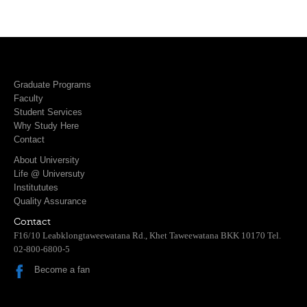
Graduate Programs
Faculty
Student Services
Why Study Here
Contact
About University
Life @ Universuty
Institututes
Quality Assurance
Contact
F16/10 Leabklongtaweewatana Rd., Khet Taweewatana BKK 10170 Tel.
02-800-6800-5
Become a fan