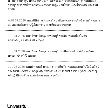
พวงมาลาพระรูป พระเจ้าบรมวงศ์เธอ พระองค์เจ้ารพีพัฒนศักดิ์ กรมหลวง
ราชบุรีดิเรกฤทธิ์ “พระบิดาแห่งวงการกฎหมายไทย” เนื่องในวันรพี ประจำปี
2569
AUG 07,2026
คณะนิติศาสตร์ มหาวิทยาลัยกรุงเทพธนบุรี เข้าร่วมโครงการ
อบรมส่งเสริมความรู้เรื่องความเท่าเทียมระหว่างเพศ
JUL 31,2026
มหาวิทยาลัยกรุงเทพธนบุรี ร่วมกิจกรรมเนื่องในวัน
อาสาฬหบูชา ประจำปี ๒๕๖๙
JUL 31,2026
มหาวิทยาลัยกรุงเทพธนบุรี ร่วมสืบสานประเพณีแห่เทียน
พรรษา ประจำปี ๒๕๖๙
JUL 25,2026
แพทย์ศาสตร์ มกธ. ผงาดเวทีนวัตกรรมและเทคโนโลยี คว้า 2
รางวัลซ้อน “AWS Longevity Award” และ “Finalist สาขา Cyber Tech” ชู
AI ปฏิวัติการศึกษาแพทย์และสุขภาพยุคใหม่
University