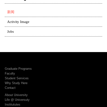
新闻
Activity Image
Jobs
Graduate Programs
Faculty
Student Services
Why Study Here
Contact
About University
Life @ Universuty
Institututes