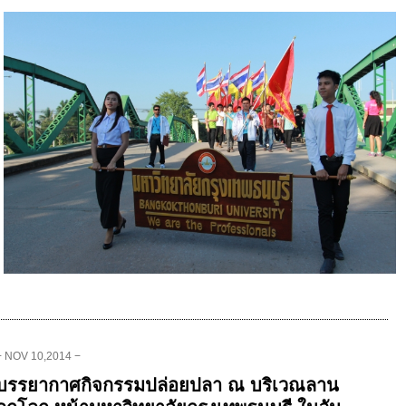
− NOV 10,2014 −
บรรยากาศกิจกรรมปล่อยปลา ณ บริเวณลาน