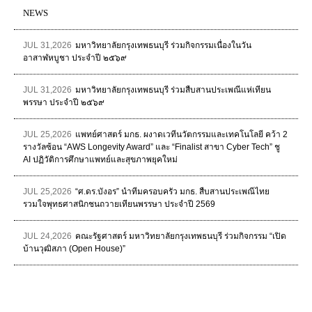
NEWS
JUL 31,2026
มหาวิทยาลัยกรุงเทพธนบุรี ร่วมกิจกรรมเนื่องในวัน
อาสาฬหบูชา ประจำปี ๒๕๖๙
JUL 31,2026
มหาวิทยาลัยกรุงเทพธนบุรี ร่วมสืบสานประเพณีแห่เทียน
พรรษา ประจำปี ๒๕๖๙
JUL 25,2026
แพทย์ศาสตร์ มกธ. ผงาดเวทีนวัตกรรมและเทคโนโลยี คว้า 2
รางวัลซ้อน “AWS Longevity Award” และ “Finalist สาขา Cyber Tech” ชู
AI ปฏิวัติการศึกษาแพทย์และสุขภาพยุคใหม่
JUL 25,2026
“ศ.ดร.บังอร” นำทีมครอบครัว มกธ. สืบสานประเพณีไทย
รวมใจพุทธศาสนิกชนถวายเทียนพรรษา ประจำปี 2569
JUL 24,2026
คณะรัฐศาสตร์ มหาวิทยาลัยกรุงเทพธนบุรี ร่วมกิจกรรม “เปิด
บ้านวุฒิสภา (Open House)”