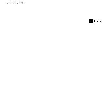
− JUL 02,2026 −
Back