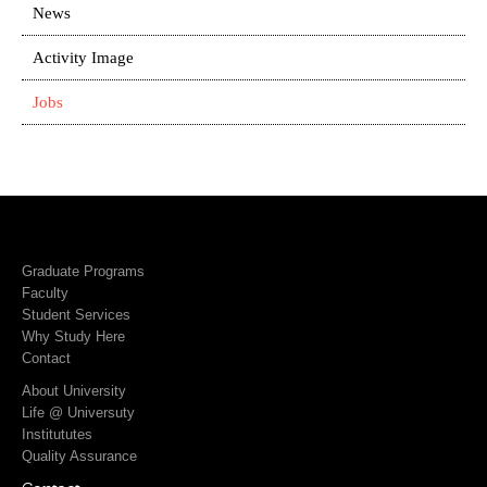
News
Activity Image
Jobs
Graduate Programs
Faculty
Student Services
Why Study Here
Contact
About University
Life @ Universuty
Institututes
Quality Assurance