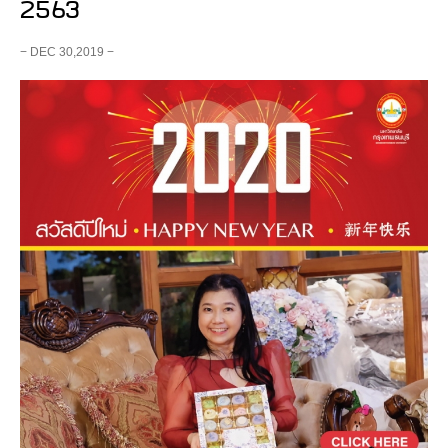
2563
− DEC 30,2019 −