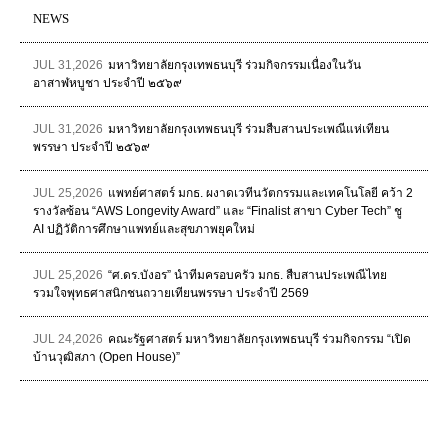
NEWS
JUL 31,2026
มหาวิทยาลัยกรุงเทพธนบุรี ร่วมกิจกรรมเนื่องในวัน
อาสาฬหบูชา ประจำปี ๒๕๖๙
JUL 31,2026
มหาวิทยาลัยกรุงเทพธนบุรี ร่วมสืบสานประเพณีแห่เทียน
พรรษา ประจำปี ๒๕๖๙
JUL 25,2026
แพทย์ศาสตร์ มกธ. ผงาดเวทีนวัตกรรมและเทคโนโลยี คว้า 2
รางวัลซ้อน “AWS Longevity Award” และ “Finalist สาขา Cyber Tech” ชู
AI ปฏิวัติการศึกษาแพทย์และสุขภาพยุคใหม่
JUL 25,2026
“ศ.ดร.บังอร” นำทีมครอบครัว มกธ. สืบสานประเพณีไทย
รวมใจพุทธศาสนิกชนถวายเทียนพรรษา ประจำปี 2569
JUL 24,2026
คณะรัฐศาสตร์ มหาวิทยาลัยกรุงเทพธนบุรี ร่วมกิจกรรม “เปิด
บ้านวุฒิสภา (Open House)”