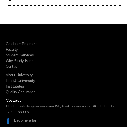
Graduate Programs
Faculty
Student Services
Why Study Here
Contact
About University
Life @ Universuty
Institututes
Quality Assurance
Contact
F16/10 Leabklongtaweewatana Rd., Khet Taweewatana BKK 10170 Tel.
02-800-6800-5
Become a fan