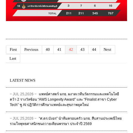
First
Previous
40
41
42
43
44
Next
Last
LATEST NEWS
− JUL 25,2026 −
แพทย์ศาสตร์ มกธ. ผงาดเวทีนวัตกรรมและเทคโนโลยี
คว้า 2 รางวัลซ้อน “AWS Longevity Award” และ “Finalist สาขา Cyber
Tech” ชู AI ปฏิวัติการศึกษาแพทย์และสุขภาพยุคใหม่
− JUL 25,2026 −
“ศ.ดร.บังอร” นำทีมครอบครัว มกธ. สืบสานประเพณีไทย
รวมใจพุทธศาสนิกชนถวายเทียนพรรษา ประจำปี 2569