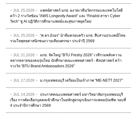
− JUL 25,2026 −
แพทย์ศาสตร์ มกธ. ผงาดเวทีนวัตกรรมและเทคโนโลยี
คว้า 2 รางวัลซ้อน “AWS Longevity Award” และ “Finalist สาขา Cyber
Tech” ชู AI ปฏิวัติการศึกษาแพทย์และสุขภาพยุคใหม่
− JUL 25,2026 −
“ศ.ดร.บังอร” นำทีมครอบครัว มกธ. สืบสานประเพณีไทย
รวมใจพุทธศาสนิกชนถวายเทียนพรรษา ประจำปี 2569
− JUL 21,2026 −
มกธ. จัดใหญ่ “BTU Freshy 2026” เวทีรวมพลังความ
หลากหลายของคนรุ่นใหม่ นักศึกษาคณะแพทยศาสตร์ - ศิลปศาสตร์ คว้า
รางวัล “BTU Brand Ambassadors 2026”
− JUL 17,2026 −
ม.กรุงเทพธนบุรี เตรียมเป็นเจ้าภาพ “ME-NETT 2027”
− JUL 14,2026 −
ประกาศคณะแพทยศาสตร์ มหาวิทยาลัยกรุงเทพธนบุรี
เรื่อง การคัดเลือกบุคคลเข้าศึกษาในหลักสูตรฉุกเฉินการแพทยบัณฑิต รอบที่
4 ประจําปีการศึกษา 2569