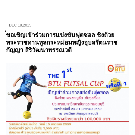
− DEC 18,2015 −
่ขอเชิญเข้าร่วมการแข่งขันฟุตซอล ชิงถ้วย
พระราชทานทูลกระหม่อมหญิงอุบลรัตนราช
กัญญา สิริวัฒนาพรรณวดี