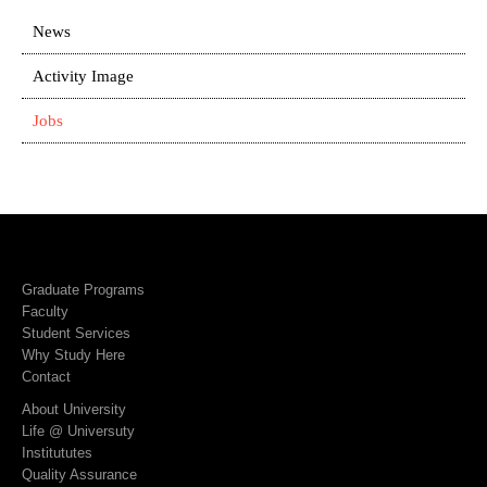
News
Activity Image
Jobs
Graduate Programs
Faculty
Student Services
Why Study Here
Contact
About University
Life @ Universuty
Institututes
Quality Assurance