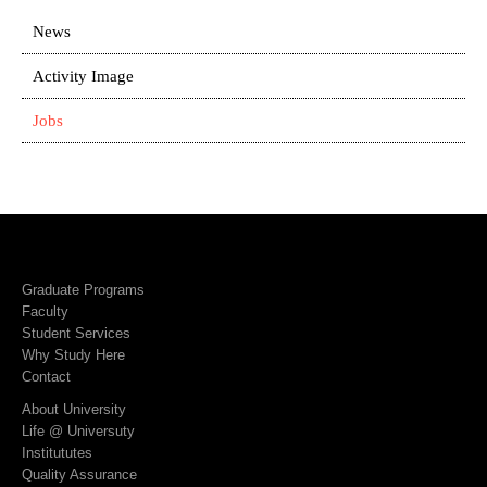
News
Activity Image
Jobs
Graduate Programs
Faculty
Student Services
Why Study Here
Contact
About University
Life @ Universuty
Institututes
Quality Assurance