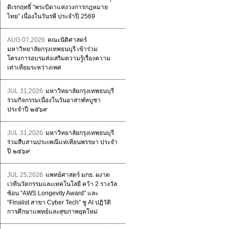
ดิเรกฤทธิ์ “พระบิดาแห่งวงการกฎหมาย
ไทย” เนื่องในวันรพี ประจำปี 2569
AUG 07,2026
คณะนิติศาสตร์
มหาวิทยาลัยกรุงเทพธนบุรี เข้าร่วม
โครงการอบรมส่งเสริมความรู้เรื่องความ
เท่าเทียมระหว่างเพศ
JUL 31,2026
มหาวิทยาลัยกรุงเทพธนบุรี
ร่วมกิจกรรมเนื่องในวันอาสาฬหบูชา
ประจำปี ๒๕๖๙
JUL 31,2026
มหาวิทยาลัยกรุงเทพธนบุรี
ร่วมสืบสานประเพณีแห่เทียนพรรษา ประจำ
ปี ๒๕๖๙
JUL 25,2026
แพทย์ศาสตร์ มกธ. ผงาด
เวทีนวัตกรรมและเทคโนโลยี คว้า 2 รางวัล
ซ้อน “AWS Longevity Award” และ
“Finalist สาขา Cyber Tech” ชู AI ปฏิวัติ
การศึกษาแพทย์และสุขภาพยุคใหม่