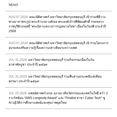
NEWS
AUG 07,2026
คณะนิติศาสตร์ มหาวิทยาลัยกรุงเทพธนบุรี เข้าร่วมพิธีวาง
พวงมาลาพระรูป พระเจ้าบรมวงศ์เธอ พระองค์เจ้ารพีพัฒนศักดิ์ กรมหลวง
ราชบุรีดิเรกฤทธิ์ “พระบิดาแห่งวงการกฎหมายไทย” เนื่องในวันรพี ประจำปี
2569
AUG 07,2026
คณะนิติศาสตร์ มหาวิทยาลัยกรุงเทพธนบุรี เข้าร่วมโครงการ
อบรมส่งเสริมความรู้เรื่องความเท่าเทียมระหว่างเพศ
JUL 31,2026
มหาวิทยาลัยกรุงเทพธนบุรี ร่วมกิจกรรมเนื่องในวัน
อาสาฬหบูชา ประจำปี ๒๕๖๙
JUL 31,2026
มหาวิทยาลัยกรุงเทพธนบุรี ร่วมสืบสานประเพณีแห่เทียน
พรรษา ประจำปี ๒๕๖๙
JUL 25,2026
แพทย์ศาสตร์ มกธ. ผงาดเวทีนวัตกรรมและเทคโนโลยี คว้า 2
รางวัลซ้อน “AWS Longevity Award” และ “Finalist สาขา Cyber Tech” ชู
AI ปฏิวัติการศึกษาแพทย์และสุขภาพยุคใหม่