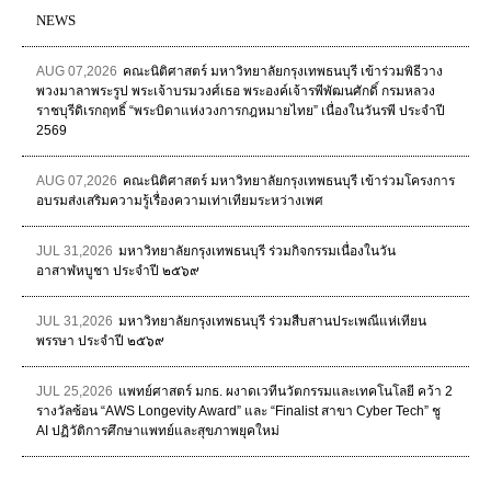
NEWS
AUG 07,2026
คณะนิติศาสตร์ มหาวิทยาลัยกรุงเทพธนบุรี เข้าร่วมพิธีวาง
พวงมาลาพระรูป พระเจ้าบรมวงศ์เธอ พระองค์เจ้ารพีพัฒนศักดิ์ กรมหลวง
ราชบุรีดิเรกฤทธิ์ “พระบิดาแห่งวงการกฎหมายไทย” เนื่องในวันรพี ประจำปี
2569
AUG 07,2026
คณะนิติศาสตร์ มหาวิทยาลัยกรุงเทพธนบุรี เข้าร่วมโครงการ
อบรมส่งเสริมความรู้เรื่องความเท่าเทียมระหว่างเพศ
JUL 31,2026
มหาวิทยาลัยกรุงเทพธนบุรี ร่วมกิจกรรมเนื่องในวัน
อาสาฬหบูชา ประจำปี ๒๕๖๙
JUL 31,2026
มหาวิทยาลัยกรุงเทพธนบุรี ร่วมสืบสานประเพณีแห่เทียน
พรรษา ประจำปี ๒๕๖๙
JUL 25,2026
แพทย์ศาสตร์ มกธ. ผงาดเวทีนวัตกรรมและเทคโนโลยี คว้า 2
รางวัลซ้อน “AWS Longevity Award” และ “Finalist สาขา Cyber Tech” ชู
AI ปฏิวัติการศึกษาแพทย์และสุขภาพยุคใหม่