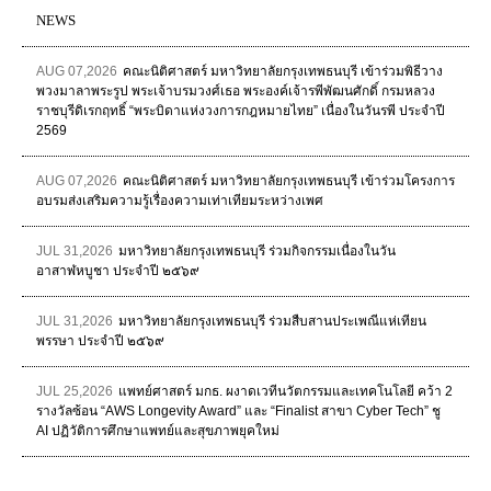
NEWS
AUG 07,2026
คณะนิติศาสตร์ มหาวิทยาลัยกรุงเทพธนบุรี เข้าร่วมพิธีวาง
พวงมาลาพระรูป พระเจ้าบรมวงศ์เธอ พระองค์เจ้ารพีพัฒนศักดิ์ กรมหลวง
ราชบุรีดิเรกฤทธิ์ “พระบิดาแห่งวงการกฎหมายไทย” เนื่องในวันรพี ประจำปี
2569
AUG 07,2026
คณะนิติศาสตร์ มหาวิทยาลัยกรุงเทพธนบุรี เข้าร่วมโครงการ
อบรมส่งเสริมความรู้เรื่องความเท่าเทียมระหว่างเพศ
JUL 31,2026
มหาวิทยาลัยกรุงเทพธนบุรี ร่วมกิจกรรมเนื่องในวัน
อาสาฬหบูชา ประจำปี ๒๕๖๙
JUL 31,2026
มหาวิทยาลัยกรุงเทพธนบุรี ร่วมสืบสานประเพณีแห่เทียน
พรรษา ประจำปี ๒๕๖๙
JUL 25,2026
แพทย์ศาสตร์ มกธ. ผงาดเวทีนวัตกรรมและเทคโนโลยี คว้า 2
รางวัลซ้อน “AWS Longevity Award” และ “Finalist สาขา Cyber Tech” ชู
AI ปฏิวัติการศึกษาแพทย์และสุขภาพยุคใหม่