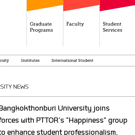
Graduate
Faculty
Student
Programs
Services
rsity
Institutes
International Student
SITY NEWS
Bangkokthonburi University joins
forces with PTTOR's "Happiness" group
to enhance student professionalism,