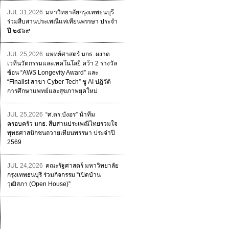
JUL 31,2026
มหาวิทยาลัยกรุงเทพธนบุรี
ร่วมสืบสานประเพณีแห่เทียนพรรษา ประจำ
ปี ๒๕๖๙
JUL 25,2026
แพทย์ศาสตร์ มกธ. ผงาด
เวทีนวัตกรรมและเทคโนโลยี คว้า 2 รางวัล
ซ้อน “AWS Longevity Award” และ
“Finalist สาขา Cyber Tech” ชู AI ปฏิวัติ
การศึกษาแพทย์และสุขภาพยุคใหม่
JUL 25,2026
“ศ.ดร.บังอร” นำทีม
ครอบครัว มกธ. สืบสานประเพณีไทยรวมใจ
พุทธศาสนิกชนถวายเทียนพรรษา ประจำปี
2569
JUL 24,2026
คณะรัฐศาสตร์ มหาวิทยาลัย
กรุงเทพธนบุรี ร่วมกิจกรรม “เปิดบ้าน
วุฒิสภา (Open House)”