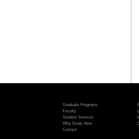
Graduate Programs
A
Faculty
Student Services
I
Why Study Here
Contact