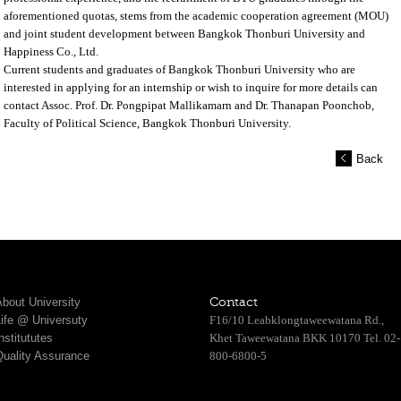
aforementioned quotas, stems from the academic cooperation agreement (MOU)
and joint student development between Bangkok Thonburi University and
Happiness Co., Ltd.
Current students and graduates of Bangkok Thonburi University who are
interested in applying for an internship or wish to inquire for more details can
contact Assoc. Prof. Dr. Pongpipat Mallikamarn and Dr. Thanapan Poonchob,
Faculty of Political Science, Bangkok Thonburi University.
Back
bout University
Contact
Life @ Universuty
F16/10 Leabklongtaweewatana Rd.,
nstitututes
Khet Taweewatana BKK 10170 Tel. 02-
Quality Assurance
800-6800-5