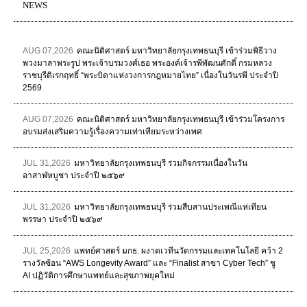
NEWS
AUG 07,2026
คณะนิติศาสตร์ มหาวิทยาลัยกรุงเทพธนบุรี เข้าร่วมพิธีวาง
พวงมาลาพระรูป พระเจ้าบรมวงศ์เธอ พระองค์เจ้ารพีพัฒนศักดิ์ กรมหลวง
ราชบุรีดิเรกฤทธิ์ “พระบิดาแห่งวงการกฎหมายไทย” เนื่องในวันรพี ประจำปี
2569
AUG 07,2026
คณะนิติศาสตร์ มหาวิทยาลัยกรุงเทพธนบุรี เข้าร่วมโครงการ
อบรมส่งเสริมความรู้เรื่องความเท่าเทียมระหว่างเพศ
JUL 31,2026
มหาวิทยาลัยกรุงเทพธนบุรี ร่วมกิจกรรมเนื่องในวัน
อาสาฬหบูชา ประจำปี ๒๕๖๙
JUL 31,2026
มหาวิทยาลัยกรุงเทพธนบุรี ร่วมสืบสานประเพณีแห่เทียน
พรรษา ประจำปี ๒๕๖๙
JUL 25,2026
แพทย์ศาสตร์ มกธ. ผงาดเวทีนวัตกรรมและเทคโนโลยี คว้า 2
รางวัลซ้อน “AWS Longevity Award” และ “Finalist สาขา Cyber Tech” ชู
AI ปฏิวัติการศึกษาแพทย์และสุขภาพยุคใหม่