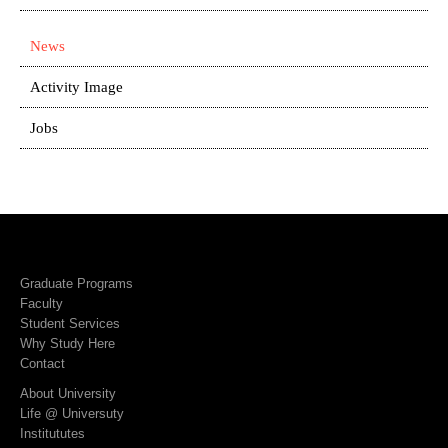
News
Activity Image
Jobs
Graduate Programs
Faculty
Student Services
Why Study Here
Contact
About University
Life @ Universuty
Institututes