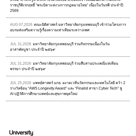
ราชบุรีดิเรกฤทธิ์ “พระบิดาแห่งวงการกฎหมายไทย” เนื่องในวันรพี ประจำปี
2569
AUG 07,2026
คณะนิติศาสตร์ มหาวิทยาลัยกรุงเทพธนบุรี เข้าร่วมโครงการ
อบรมส่งเสริมความรู้เรื่องความเท่าเทียมระหว่างเพศ
JUL 31,2026
มหาวิทยาลัยกรุงเทพธนบุรี ร่วมกิจกรรมเนื่องในวัน
อาสาฬหบูชา ประจำปี ๒๕๖๙
JUL 31,2026
มหาวิทยาลัยกรุงเทพธนบุรี ร่วมสืบสานประเพณีแห่เทียน
พรรษา ประจำปี ๒๕๖๙
JUL 25,2026
แพทย์ศาสตร์ มกธ. ผงาดเวทีนวัตกรรมและเทคโนโลยี คว้า 2
รางวัลซ้อน “AWS Longevity Award” และ “Finalist สาขา Cyber Tech” ชู
AI ปฏิวัติการศึกษาแพทย์และสุขภาพยุคใหม่
University