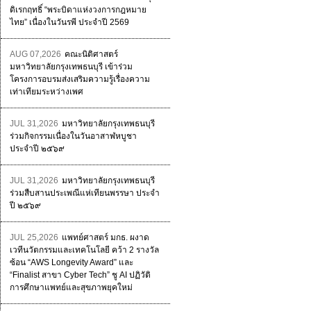
ดิเรกฤทธิ์ “พระบิดาแห่งวงการกฎหมาย
ไทย” เนื่องในวันรพี ประจำปี 2569
AUG 07,2026
คณะนิติศาสตร์
มหาวิทยาลัยกรุงเทพธนบุรี เข้าร่วม
โครงการอบรมส่งเสริมความรู้เรื่องความ
เท่าเทียมระหว่างเพศ
JUL 31,2026
มหาวิทยาลัยกรุงเทพธนบุรี
ร่วมกิจกรรมเนื่องในวันอาสาฬหบูชา
ประจำปี ๒๕๖๙
JUL 31,2026
มหาวิทยาลัยกรุงเทพธนบุรี
ร่วมสืบสานประเพณีแห่เทียนพรรษา ประจำ
ปี ๒๕๖๙
JUL 25,2026
แพทย์ศาสตร์ มกธ. ผงาด
เวทีนวัตกรรมและเทคโนโลยี คว้า 2 รางวัล
ซ้อน “AWS Longevity Award” และ
“Finalist สาขา Cyber Tech” ชู AI ปฏิวัติ
การศึกษาแพทย์และสุขภาพยุคใหม่