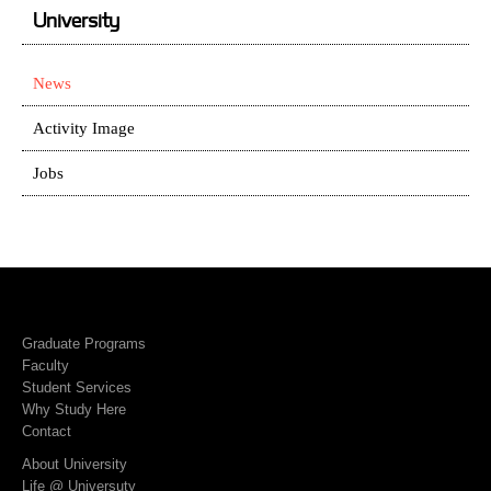
University
News
Activity Image
Jobs
Graduate Programs
Faculty
Student Services
Why Study Here
Contact
About University
Life @ Universuty