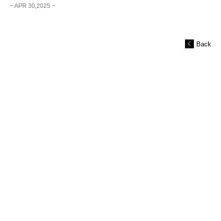
− APR 30,2025 −
Back