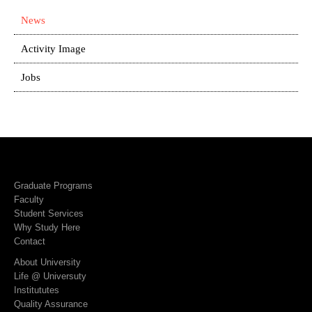
News
Activity Image
Jobs
Graduate Programs
Faculty
Student Services
Why Study Here
Contact
About University
Life @ Universuty
Institututes
Quality Assurance