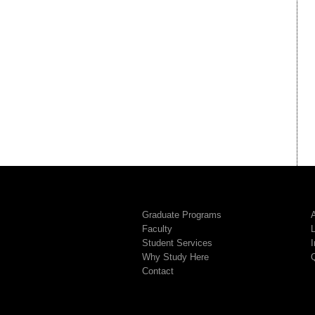
Graduate Programs
A
Faculty
Student Services
I
Why Study Here
Contact