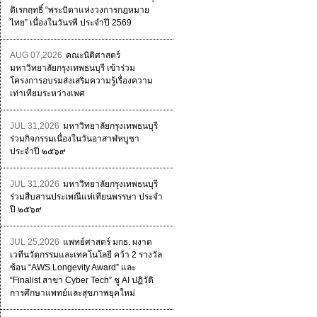
ดิเรกฤทธิ์ “พระบิดาแห่งวงการกฎหมาย
ไทย” เนื่องในวันรพี ประจำปี 2569
AUG 07,2026
คณะนิติศาสตร์
มหาวิทยาลัยกรุงเทพธนบุรี เข้าร่วม
โครงการอบรมส่งเสริมความรู้เรื่องความ
เท่าเทียมระหว่างเพศ
JUL 31,2026
มหาวิทยาลัยกรุงเทพธนบุรี
ร่วมกิจกรรมเนื่องในวันอาสาฬหบูชา
ประจำปี ๒๕๖๙
JUL 31,2026
มหาวิทยาลัยกรุงเทพธนบุรี
ร่วมสืบสานประเพณีแห่เทียนพรรษา ประจำ
ปี ๒๕๖๙
JUL 25,2026
แพทย์ศาสตร์ มกธ. ผงาด
เวทีนวัตกรรมและเทคโนโลยี คว้า 2 รางวัล
ซ้อน “AWS Longevity Award” และ
“Finalist สาขา Cyber Tech” ชู AI ปฏิวัติ
การศึกษาแพทย์และสุขภาพยุคใหม่