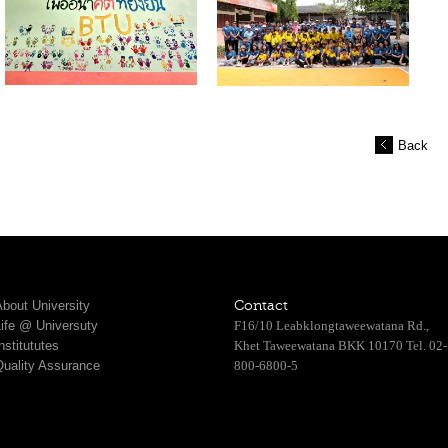
Back
bout University
Contact
Life @ Universuty
F16/10 Leabklongtaweewatana Rd.,
nstitututes
Khet Taweewatana BKK 10170 Tel. 02-
Quality Assurance
800-6800-5