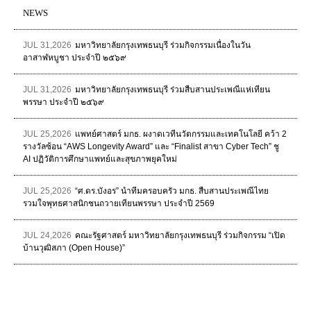
NEWS
JUL 31,2026
มหาวิทยาลัยกรุงเทพธนบุรี ร่วมกิจกรรมเนื่องในวัน
อาสาฬหบูชา ประจำปี ๒๕๖๙
JUL 31,2026
มหาวิทยาลัยกรุงเทพธนบุรี ร่วมสืบสานประเพณีแห่เทียน
พรรษา ประจำปี ๒๕๖๙
JUL 25,2026
แพทย์ศาสตร์ มกธ. ผงาดเวทีนวัตกรรมและเทคโนโลยี คว้า 2
รางวัลซ้อน “AWS Longevity Award” และ “Finalist สาขา Cyber Tech” ชู
AI ปฏิวัติการศึกษาแพทย์และสุขภาพยุคใหม่
JUL 25,2026
“ศ.ดร.บังอร” นำทีมครอบครัว มกธ. สืบสานประเพณีไทย
รวมใจพุทธศาสนิกชนถวายเทียนพรรษา ประจำปี 2569
JUL 24,2026
คณะรัฐศาสตร์ มหาวิทยาลัยกรุงเทพธนบุรี ร่วมกิจกรรม “เปิด
บ้านวุฒิสภา (Open House)”