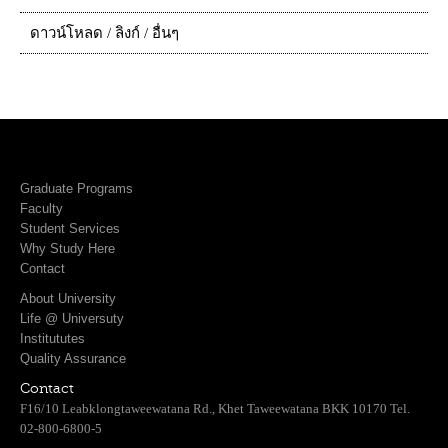
ดาวน์โหลด / ลิงก์ / อื่นๆ
Graduate Programs
Faculty
Student Services
Why Study Here
Contact
About University
Life @ Universuty
Institututes
Quality Assurance
Contact
F16/10 Leabklongtaweewatana Rd., Khet Taweewatana BKK 10170 Tel.
02-800-6800-5