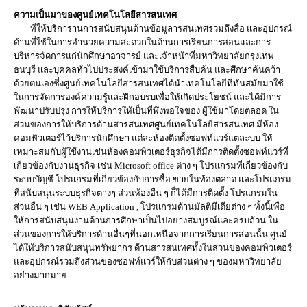
ความเป็นมาของศูนย์เทคโนโลยีสารสนเทศ
ที่ให้บริการานการสนับสนุนด้านข้อมูลารสนเทศรวมถึงสื่อ และอุปกรณ์
ด้านที่ใช้ในการอำนวยความสะดวกในด้านการเรียนการสอนและการ
บริหารจัดการแก่นักศึกษาอาจารย์ และเจ้าหน้าที่มหาวิทยาลัยกรุงเทพ
ธนบุรี และบุคคลทั่วไปประสงค์เข้ามาใช้บริการสืบค้น และศึกษาค้นคว้า
ด้วยตนเองซี่งศูนย์เทคโนโลยีสารสนเทศได้นำเทคโนโลยีที่ทันสมัยมาใช้
ในการจัดการองค์ความรู้และฝึกอบรบเพื่อให้เกิดประโยชน์ และได้มีการ
พัฒนาปรับปรุง การให้บริการให้เป็นที่พึงพอใจของ ผู้ใช้มาโดยตลอด ใน
ส่วนของการให้บริการด้านสารสนเทศศูนย์เทคโนโลยีสารสนเทศ มีห้อง
คอมพิวเตอร์ไว้บริการนักศึกษา แต่ละห้องติดตั้งซอฟท์แวร์แต่ละบบ ให้
เหมาะสมกับผู้ใช้งานเช่นห้องคอมพิวเตอร์ธุรกิจได้มีการติดตั้งซอฟท์แวร์ที่
เกี่ยวข้องกับงานธุรกิจ เช่น Microsoft office ต่าง ๆ โปรแกรมที่เกี่ยวข้องกับ
ระบบบัญชี โปรแกรมที่เกี่ยวข้องกับการซื้อ ขายในท้องตลาด และโปรแกรม
ที่สนับสนุนระบบธุรกิจต่างๆ ส่วนห้องอื่น ๆ ก็ได้มีการติดตั้ง โปรแกรมใน
ส่วนอื่น ๆ เช่น WEB Application , โปรแกรมด้านมัลติมีเดียต่าง ๆ ทั้งนี้เพื่อ
ให้การสนับสนุนงานด้านการศึกษาเป็นไปอย่างสมบูรณ์และครบถ้วน ใน
ส่วนของการให้บริการด้านอื่นๆที่นอกเหนือจากการเรียนการสอนนั้น ศูนย์
ได้ให้บริการสนับสนุนทรัพยากร ด้านสารสนเทศทั้งในส่วนของคอมพิวเตอร์
และอุปกรณ์รวมถึงส่วนของซอฟท์แวร์ให้กับส่วนต่าง ๆ ของมหาวิทยาลัย
อย่างมากมาย